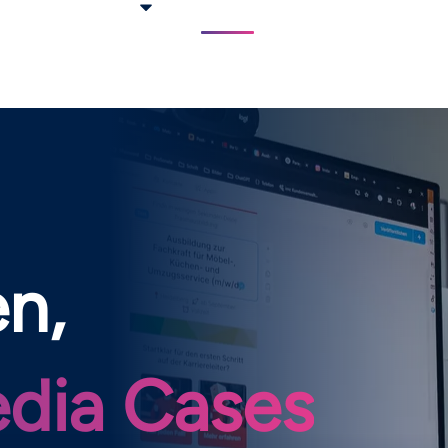
Services
Cases
About us
n,
edia Cases