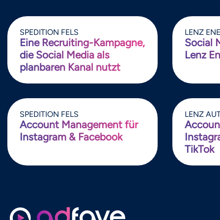
SPEDITION FELS
LENZ ENE
Eine Recruiting-Kampagne,
Social 
die Social Media als
Lenz En
planbaren Kanal nutzt
SPEDITION FELS
LENZ AU
Account Management für
Accoun
Instagram & Facebook
Instagr
TikTok