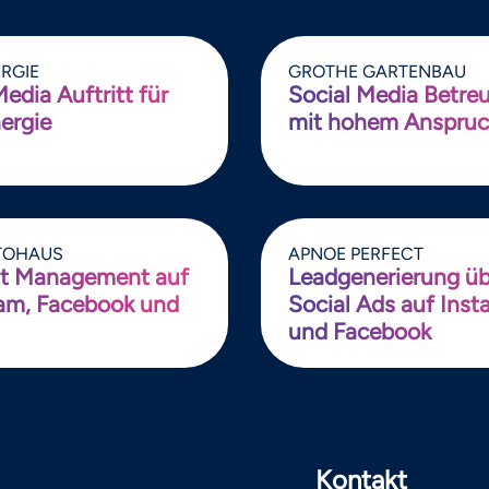
RGIE
GROTHE GARTENBAU
Media Auftritt für
Social Media Betre
ergie
mit hohem Anspru
TOHAUS
APNOE PERFECT
t Management auf
Leadgenerierung üb
am, Facebook und
Social Ads auf Ins
und Facebook
Kontakt